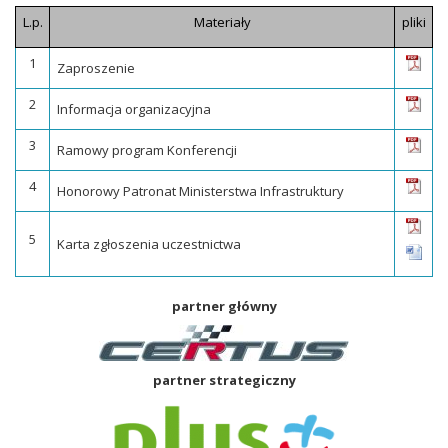
L.p.
Materiały
pliki
1
Zaproszenie
2
Informacja organizacyjna
3
Ramowy program Konferencji
4
Honorowy Patronat Ministerstwa Infrastruktury
5
Karta zgłoszenia uczestnictwa
partner główny
partner strategiczny