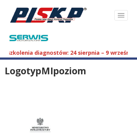
Toggle
navigati
in szkolenia diagnostów: 24 sierpnia – 9 września 
LogotypMIpoziom